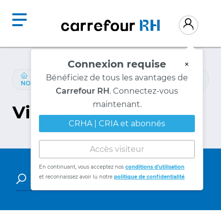
Connexion requise
×
RESSOURCES
/
PARTENAIRES-CONTENU
/
Bénéficiez de tous les avantages de
NORMANDIN-BEAUDRY
Carrefour RH
. Connectez-vous
Vidéos
maintenant.
CRHA | CRIA et abonnés
Accès visiteur
En continuant, vous acceptez nos
conditions d'utilisation
et reconnaissez avoir lu notre
politique de confidentialité
.