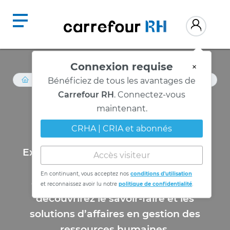
Connexion requise
×
RESSOURCES
Bénéficiez de tous les avantages de
Carrefour RH
. Connectez-vous
Vidéo expertise
maintenant.
CRHA | CRIA et abonnés
Expertise, une série d'entrevue vidéo
Accès visiteur
présentée par des partenaires de
En continuant, vous acceptez nos
conditions d'utilisation
contenu du Carrefour RH où vous
et reconnaissez avoir lu notre
politique de confidentialité
.
découvrirez le savoir-faire et les
solutions d’affaires en gestion des
ressources humaines.