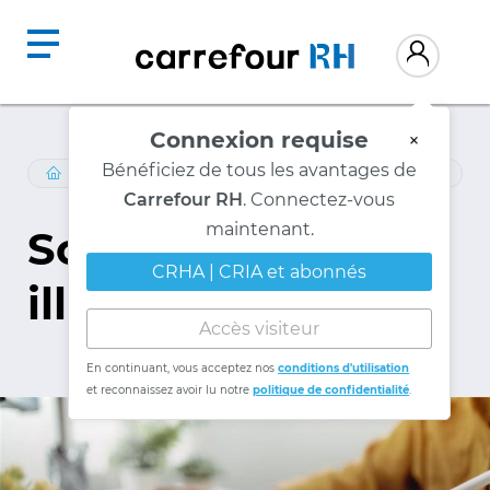
Connexion requise
×
RECHERCHE
Bénéficiez de tous les avantages de
Carrefour RH
. Connectez-vous
Science RH
maintenant.
CRHA | CRIA et abonnés
illustrée
Accès visiteur
En continuant, vous acceptez nos
conditions d'utilisation
et reconnaissez avoir lu notre
politique de confidentialité
.