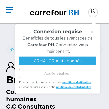
Connexion requise
×
Bénéficiez de tous les avantages de
Carrefour RH
. Connectez-vous
RECHERCHE DE CONSULTANT
maintenant.
CRHA | CRIA et abonnés
Mélanie
Accès visiteur
Brunette, CRHA
En continuant, vous acceptez nos
conditions d'utilisation
et reconnaissez avoir lu notre
politique de confidentialité
.
Consultante en ressources
humaines
C.C Consultants