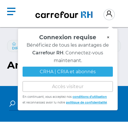
Connexion requise
×
RESSOURCES
/
PARTENAIRES-CONTENU
/
ECOLES-
Bénéficiez de tous les avantages de
DIRIGEANT-HEC-MONTREAL
Carrefour RH
. Connectez-vous
Articles
maintenant.
CRHA | CRIA et abonnés
Accès visiteur
En continuant, vous acceptez nos
conditions d'utilisation
et reconnaissez avoir lu notre
politique de confidentialité
.