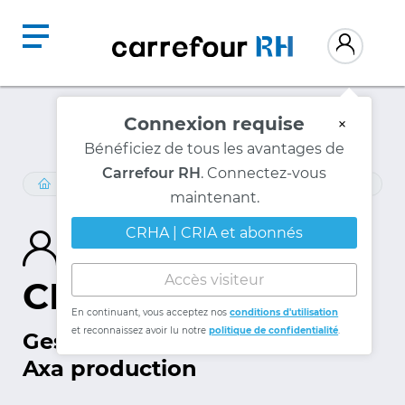
Connexion requise
×
Bénéficiez de tous les avantages de
Carrefour RH
. Connectez-vous
RECHERCHE DE CONSULTANT
maintenant.
CRHA | CRIA et abonnés
Jacynthe Boyer,
Accès visiteur
CRHA
En continuant, vous acceptez nos
conditions d'utilisation
et reconnaissez avoir lu notre
politique de confidentialité
.
Gestionnaire
Axa production