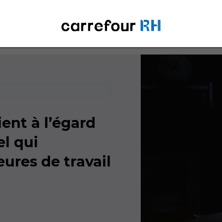
ent à l’égard
l qui
ures de travail