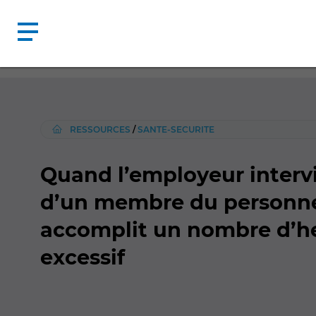
RESSOURCES
/
SANTE-SECURITE
Quand l’employeur intervi
d’un membre du personne
accomplit un nombre d’he
excessif