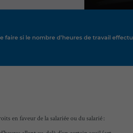
ue faire si le nombre d’heures de travail effect
its en faveur de la salariée ou du salarié :
’heures allant au-delà d’un certain seuil (art.