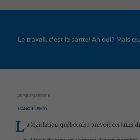
Le travail, c’est la santé! Ah oui? Mais q
20 FÉVRIER 2019
MANON LEMAY
a législation québécoise prévoit certains dro
L
Droit de refuser de travailler un nombre d