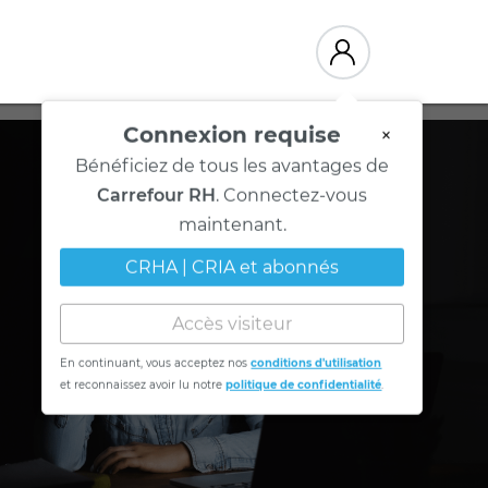
Connexion requise
×
Bénéficiez de tous les avantages de
Carrefour RH
. Connectez-vous
maintenant.
CRHA | CRIA et abonnés
Accès visiteur
En continuant, vous acceptez nos
conditions d'utilisation
et reconnaissez avoir lu notre
politique de confidentialité
.