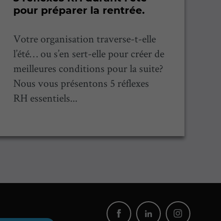
pour préparer la rentrée.
:
u
Votre organisation traverse-t-elle
L
l’été… ou s’en sert-elle pour créer de
st
meilleures conditions pour la suite?
t
Nous vous présentons 5 réflexes
P
RH essentiels...
f
D