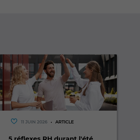
11 JUIN 2026
ARTICLE
5 réflexes RH durant l'été
T