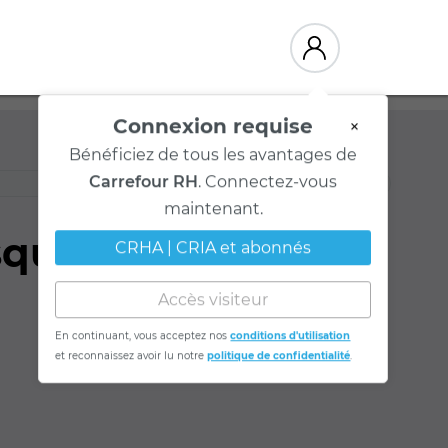
Connexion requise
×
Bénéficiez de tous les avantages de
Carrefour RH
. Connectez-vous
maintenant.
sques et
CRHA | CRIA et abonnés
Accès visiteur
En continuant, vous acceptez nos
conditions d'utilisation
et reconnaissez avoir lu notre
politique de confidentialité
.