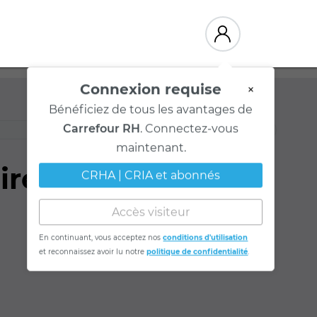
Connexion requise
×
Bénéficiez de tous les avantages de
Carrefour RH
. Connectez-vous
maintenant.
e vite et bien!
CRHA | CRIA et abonnés
Accès visiteur
En continuant, vous acceptez nos
conditions d'utilisation
et reconnaissez avoir lu notre
politique de confidentialité
.