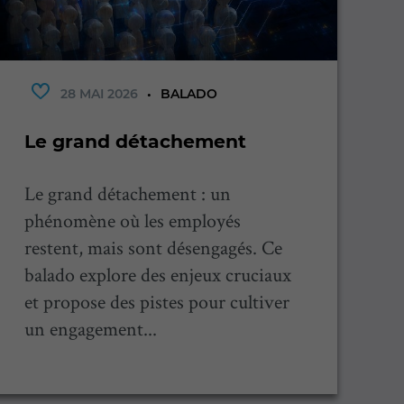
28 MAI 2026
BALADO
Le grand détachement
L
Le grand détachement : un
C
phénomène où les employés
e
restent, mais sont désengagés. Ce
P
balado explore des enjeux cruciaux
my
et propose des pistes pour cultiver
p
un engagement...