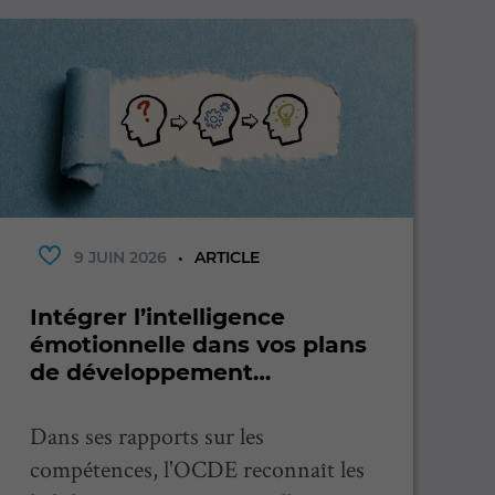
9 JUIN 2026
ARTICLE
Intégrer l’intelligence
C
émotionnelle dans vos plans
d
de développement
individuels
A
Dans ses rapports sur les
j
compétences, l'OCDE reconnaît les
c