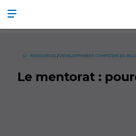
RESSOURCES
/
DEVELOPPEMENT-COMPETENCES-REL
Le mentorat : pour