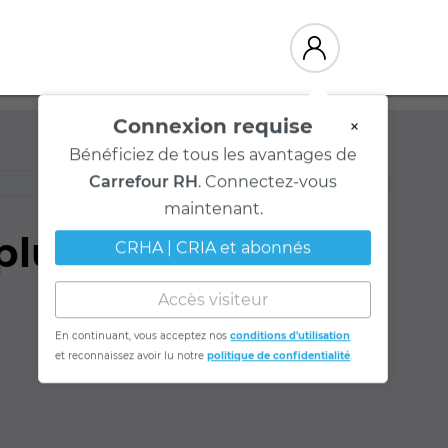
Connexion requise
×
Bénéficiez de tous les avantages de
Carrefour RH
. Connectez-vous
maintenant.
 plus répandu?
CRHA | CRIA et abonnés
Accès visiteur
En continuant, vous acceptez nos
conditions d'utilisation
et reconnaissez avoir lu notre
politique de confidentialité
.