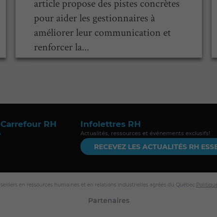
article propose des pistes concrètes
pour aider les gestionnaires à
améliorer leur communication et
renforcer la...
 Carrefour RH
Infolettres RH
e
Actualités, ressources et événements exclusifs!
RECEVEZ LES ACTUALITÉS RH ESS
nseillers en ressources humaines et en relations industrielles agréés du Québec.
Politiqu
Partenaires