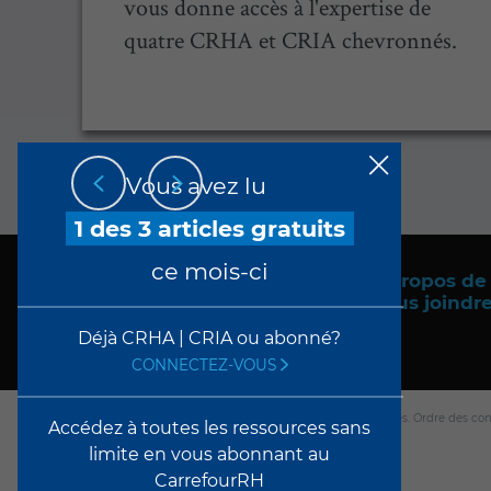
un
vous donne accès à l'expertise de
s
quatre CRHA et CRIA chevronnés.
Vous avez lu
1 des 3 articles gratuits
ce mois-ci
À propos de
Nous joindr
Déjà CRHA | CRIA ou abonné?
CONNECTEZ-VOUS
© 2026 Tous droits réservés. Ordre des co
Accédez à toutes les ressources sans
limite en vous abonnant au
CarrefourRH