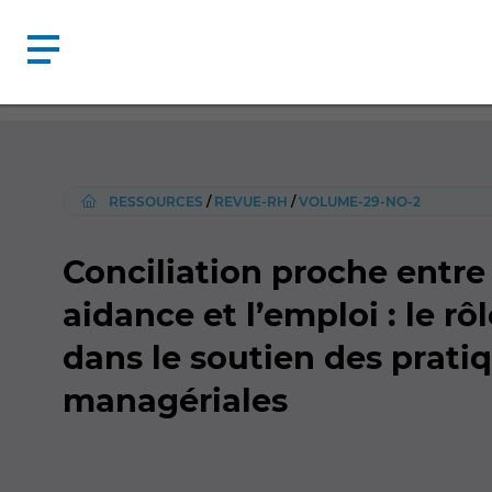
RESSOURCES
/
REVUE-RH
/
VOLUME-29-NO-2
Conciliation proche entre
aidance et l’emploi : le r
dans le soutien des prati
managériales