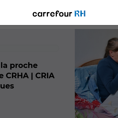
 la proche
ôle CRHA | CRIA
ques