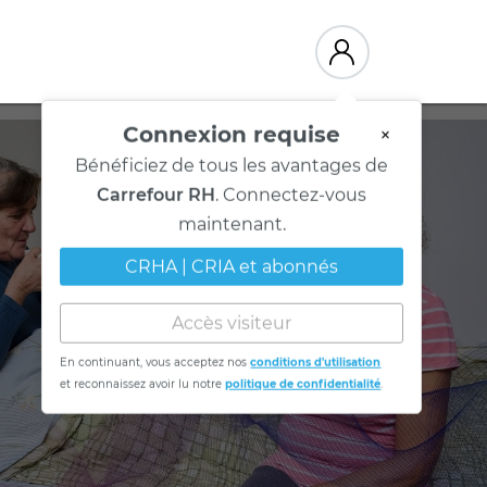
Connexion requise
×
Bénéficiez de tous les avantages de
Carrefour RH
. Connectez-vous
maintenant.
CRHA | CRIA et abonnés
Accès visiteur
En continuant, vous acceptez nos
conditions d'utilisation
et reconnaissez avoir lu notre
politique de confidentialité
.