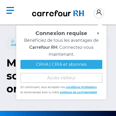
Connexion requise
×
Bénéficiez de tous les avantages de
RESSOURCES
/
DOSSIERS-SPECIAUX
/
GESTION-
IMPACTS-HUMAINS
Carrefour RH
. Connectez-vous
maintenant.
Mesures de
CRHA | CRIA et abonnés
soutien aux
Accès visiteur
organisations
En continuant, vous acceptez nos
conditions d'utilisation
et reconnaissez avoir lu notre
politique de confidentialité
.