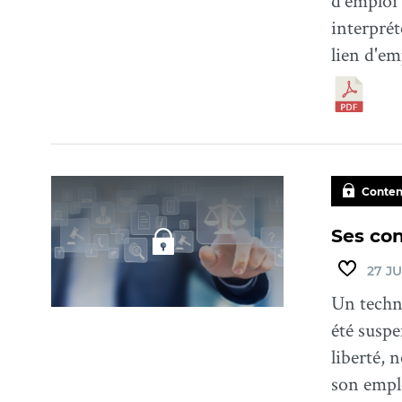
d'emploi 
interprét
lien d'em
Conten
Ses con
27 JU
Un techni
été susp
liberté, 
son empl