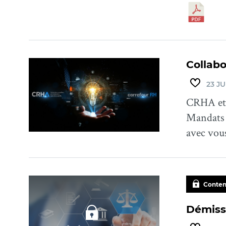
Collabo
23 JU
CRHA et 
Mandats 
avec vou
Conten
Démiss