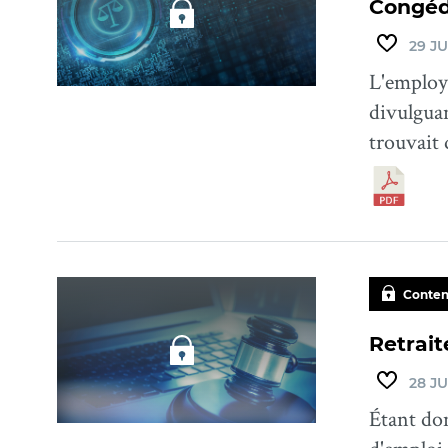
Congédi
29 JU
L'employe
divulguan
trouvait 
Conten
Retrait
28 JU
Étant don