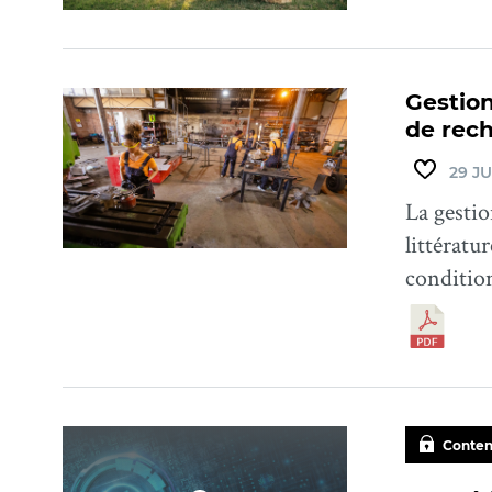
Gestion
de rec
29 JU
La gestio
littératu
condition
Conten