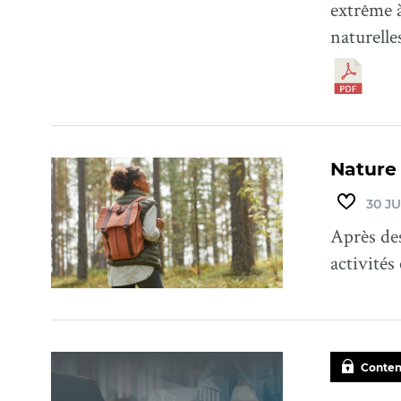
extrême à
naturelle
Nature e
30 JU
Après des
activités
Conten