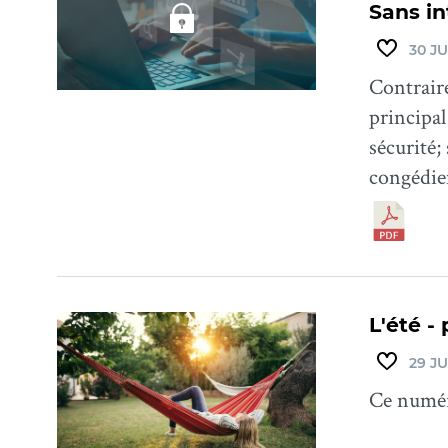
Sans i
30 JU
Contraire
principal
sécurité;
congédie
L'été - 
29 JU
Ce numéro