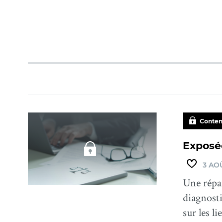
Conten
Exposé
3 AO
Une répar
diagnosti
sur les l