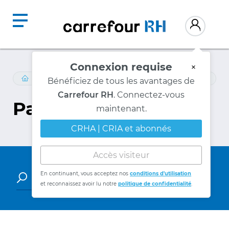
Connexion requise
×
LOIS-ET-REGLEMENTS
Bénéficiez de tous les avantages de
Carrefour RH
. Connectez-vous
Parutions
maintenant.
CRHA | CRIA et abonnés
Accès visiteur
En continuant, vous acceptez nos
conditions d'utilisation
et reconnaissez avoir lu notre
politique de confidentialité
.