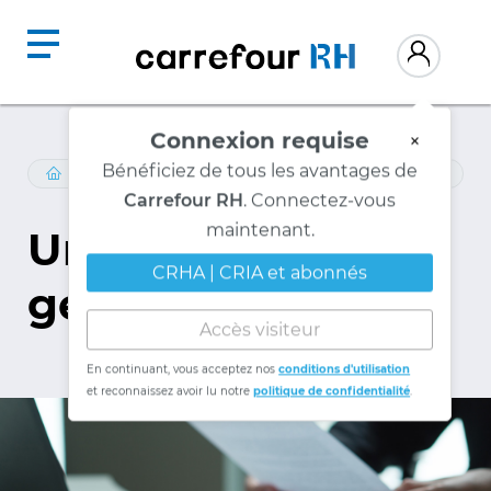
Connexion requise
×
LOIS-ET-REGLEMENTS
/
JURISPRUDENCE
Bénéficiez de tous les avantages de
Carrefour RH
. Connectez-vous
Un directeur
maintenant.
CRHA | CRIA et abonnés
général dénigreur
Accès visiteur
En continuant, vous acceptez nos
conditions d'utilisation
et reconnaissez avoir lu notre
politique de confidentialité
.