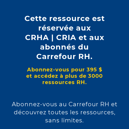
des relations du travail (T.A.T.), Laurentides
Cette ressource est
Type d'action
réservée aux
Plainte en vertu de l'article 123.6 de la
CRHA | CRIA et aux
Loi sur
(L.N.T.) pour harcèlement
abonnés du
les normes du travail
Carrefour RH.
psychologique — accueillie.
Abonnez-vous pour 395 $
Décision de
et accédez à plus de 3000
ressources RH.
Véronique Girard, juge administrative
Abonnez-vous au Carrefour RH et
Date
découvrez toutes les ressources,
sans limites.
30 janvier 2026