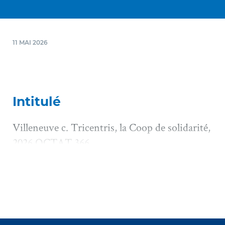
11 MAI 2026
Intitulé
Villeneuve c. Tricentris, la Coop de solidarité,
2026 QCTAT 366
Juridiction
Tribunal administratif du travail, Division de
la santé et de la sécurité du travail et Division