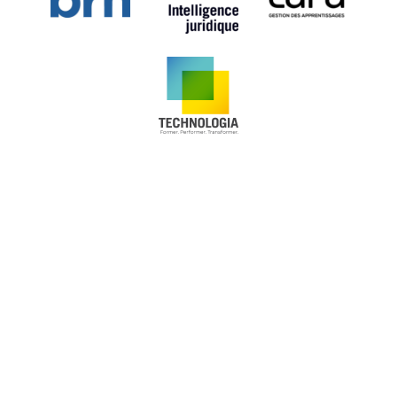
Il est vrai que la plaignante a toujours
collaboré à l'enquête, qu'elle a admis les fautes
qui lui ont été reprochées, qu'elle a témoigné
des remords qui l'ont accablée et que, en
définitive, elle n'est pas une employée à
problème, son dossier disciplinaire vierge en
faisant foi. Ces facteurs pourraient atténuer la
sévérité de la sanction, mais ils ne peuvent
faire pencher la balance en raison du poste
occupé par la plaignante. Le Tribunal en vient
à cette conclusion pour 2 raisons, lesquelles se
trouvent au coeur de la fonction de caissière-
vendeuse et sont à la base même du lien de
confiance entre celle-ci et l'employeur. La
première est l'autonomie quasi totale de la