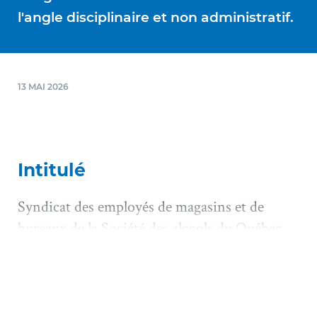
l'angle disciplinaire et non administratif.
13 MAI 2026
Intitulé
Syndicat des employés de magasins et de
bureaux de la Société des alcools du Québec
(SEMB-CSN) et Société des alcools du
Québec (Myriam Saurette), 2026 QCTA 45
Juridiction