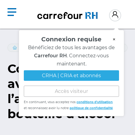
Connexion requise
×
Bénéficiez de tous les avantages de
LOIS-ET-REGLEMENTS
/
JURISPRUDENCE
Carrefour RH
. Connectez-vous
maintenant.
Congédié pour
CRHA | CRIA et abonnés
avoir volé de
Accès visiteur
l’argent et une
En continuant, vous acceptez nos
conditions d'utilisation
et reconnaissez avoir lu notre
politique de confidentialité
.
bouteille d’alcool