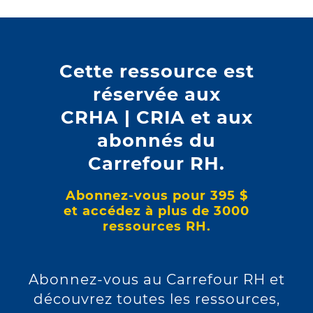
Tribunal d'arbitrage (T.A.)
Cette ressource est
Type d'action
réservée aux
Griefs contestant une suspension, le rejet
CRHA | CRIA et aux
d'une demande d'accommodement et un
abonnés du
congédiement. Rejetés.
Carrefour RH.
Abonnez-vous pour 395 $
Décision de
et accédez à plus de 3000
ressources RH.
M
André G. Lavoie, arbitre
e
Abonnez-vous au Carrefour RH et
Date
découvrez toutes les ressources,