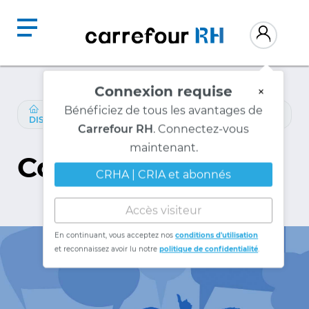
Connexion requise
×
Bénéficiez de tous les avantages de
LIVRES-ELECTRONIQUES
/
MESURES-
DISCIPLINAIRES-ET-NON-DISCIPLINAIRES
Carrefour RH
. Connectez-vous
maintenant.
Conclusion
CRHA | CRIA et abonnés
Accès visiteur
En continuant, vous acceptez nos
conditions d'utilisation
et reconnaissez avoir lu notre
politique de confidentialité
.