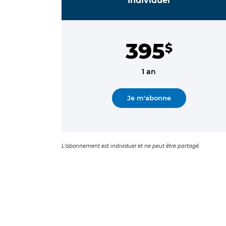
Individuel
395
$
1 an
Je m'abonne
L’abonnement est individuel et ne peut être partagé.