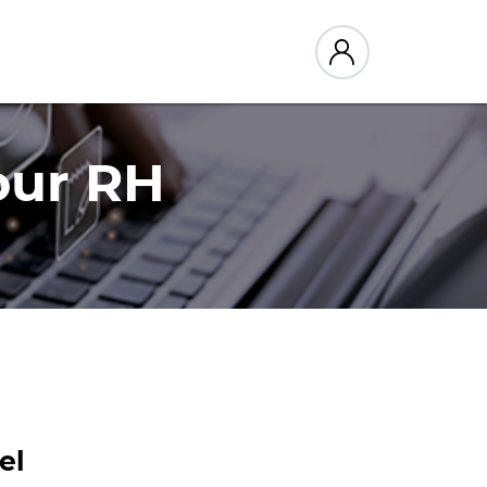
our RH
el