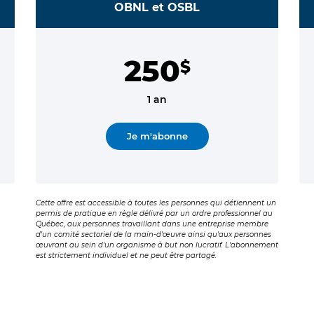
OBNL et OSBL
250
$
1 an
Je m'abonne
Cette offre est accessible à toutes les personnes qui détiennent un
permis de pratique en règle délivré par un ordre professionnel au
Québec, aux personnes travaillant dans une entreprise membre
d'un comité sectoriel de la main-d'œuvre ainsi qu'aux personnes
œuvrant au sein d'un organisme à but non lucratif. L'abonnement
est strictement individuel et ne peut être partagé.