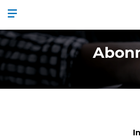
Abonn
I