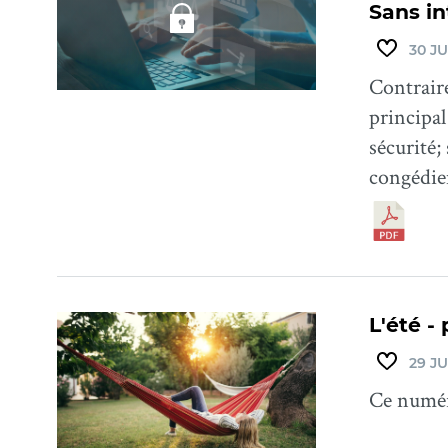
Sans i
30 JU
Contraire
principal
sécurité;
congédie
L'été - 
29 JU
Ce numéro