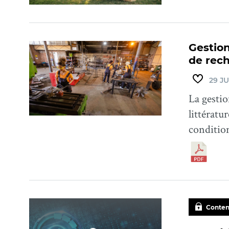
Gestion
de rec
29 JU
La gestio
littératu
condition
Conten