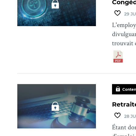
Congédi
29 JU
L'employe
divulguan
trouvait 
Conten
Retrait
28 JU
Étant don