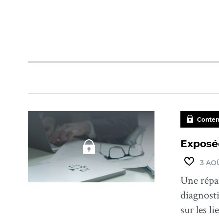
Conten
Exposé
3 AO
Une répar
diagnosti
sur les l