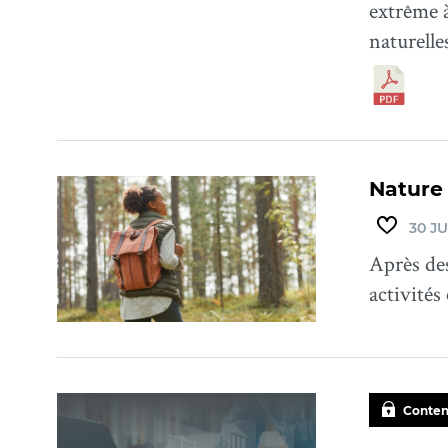
extrême à
naturelle
Nature e
30 JU
Après des
activités
Conten