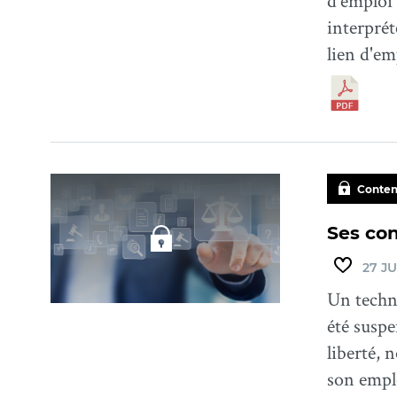
d'emploi 
interprét
lien d'em
Conten
Ses con
27 JU
Un techni
été susp
liberté, 
son empl