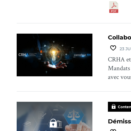
Collabo
23 JU
CRHA et 
Mandats 
avec vou
Conten
Démiss