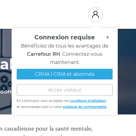
Connexion requise
×
Bénéficiez de tous les avantages de
Carrefour RH
. Connectez-vous
ale 2025
maintenant.
CRHA | CRIA et abonnés
ssons nos forces!
Accès visiteur
En continuant, vous acceptez nos
conditions d'utilisation
et reconnaissez avoir lu notre
politique de confidentialité
.
on canadienne pour la santé mentale,