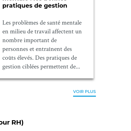
pratiques de gestion
enjeux
au trav
Les problèmes de santé mentale
Le dicti
en milieu de travail affectent un
définit 
nombre important de
« une pr
personnes et entraînent des
envers q
coûts élevés. Des pratiques de
réduire l
gestion ciblées permettent de...
VOIR PLUS
our RH)