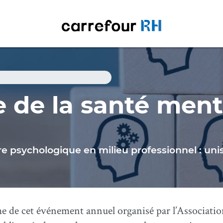
 de la santé ment
e psychologique en milieu professionnel : uni
ème de cet événement annuel organisé par l’Associati