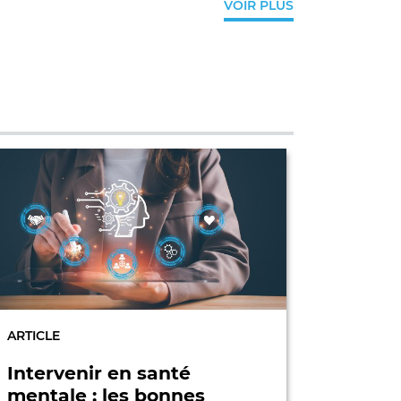
VOIR PLUS
ARTICLE
ARTICLE
Intervenir en santé
Bienvei
mentale : les bonnes
un rem