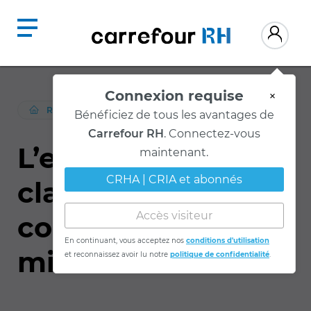
Connexion requise
×
Bénéficiez de tous les avantages de
RESSOURCES
/
RELATIONS-TRAVAIL
Carrefour RH
. Connectez-vous
maintenant.
L’enregistrement
CRHA | CRIA et abonnés
clandestin des
Accès visiteur
conversations en
En continuant, vous acceptez nos
conditions d'utilisation
et reconnaissez avoir lu notre
politique de confidentialité
.
milieu de travail