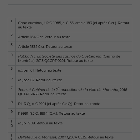
1
Code criminel
, L.R.C. 1985, c. C-36, article 183 (ci-après C.cr.).
Retour
au texte
2
Article 184 C.cr.
Retour au texte
3
Article 183.1 C.cr.
Retour au texte
4
Rabbath
c.
La Société des casinos du Québec inc.
(Casino de
Montréal), 2013 QCCRT 0291.
Retour au texte
5
Id.
, par. 61.
Retour au texte
6
Id.
, par. 62.
Retour au texte
7
e
Jean et Cabinet de la 2
opposition de la Ville de Montréal
, 2016
QCTAT 2455.
Retour au texte
8
R.L.R.Q., c. C-1991 (ci-après C.c.Q.).
Retour au texte
9
[1999] R.J.Q. 1894 (C.A.).
Retour au texte
1
Id.
, p. 1909.
Retour au texte
0
1
Bellefeuille
c.
Morisset
, 2007 QCCA 0535.
Retour au texte
1