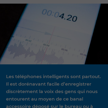
Les téléphones intelligents sont partout.
Il est dorénavant facile d’enregistrer
discrètement la voix des gens qui nous
entourent au moyen de ce banal
accessoire déposé sur le bureau ou à