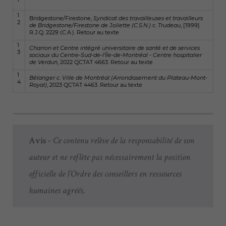
1
Bridgestone/Firestone,
Syndicat des travailleuses et travailleurs
2
de Bridgestone/Firestone de Joliette (C.S.N.)
c.
Trudeau
, [1999]
R.J.Q. 2229 (C.A.).
Retour au texte
1
Charron et Centre intégré universitaire de santé et de services
3
sociaux du Centre-Sud-de-l'Île-de-Montréal - Centre hospitalier
de Verdun
, 2022 QCTAT 4663.
Retour au texte
1
Bélanger c. Ville de Montréal (Arrondissement du Plateau-Mont-
4
Royal)
, 2023 QCTAT 4463.
Retour au texte
Avis -
Ce contenu relève de la responsabilité de son
auteur et ne reflète pas nécessairement la position
officielle de l’Ordre des conseillers en ressources
humaines agréés.