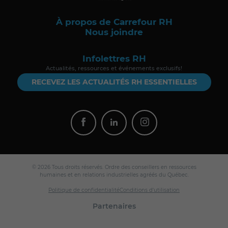
À propos de Carrefour RH
Nous joindre
Infolettres RH
Actualités, ressources et événements exclusifs!
RECEVEZ LES ACTUALITÉS RH ESSENTIELLES
© 2026 Tous droits réservés. Ordre des conseillers en ressources
humaines et en relations industrielles agréés du Québec.
Politique de confidentialité
Conditions d'utilisation
Partenaires