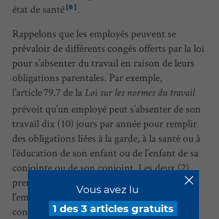
état de santé
.
[8]
Rappelons que les employés peuvent se
prévaloir de différents congés offerts par la loi
pour s’absenter du travail en raison de leurs
obligations parentales. Par exemple,
l’article 79.7 de la
Loi sur les normes du travail
prévoit qu’un employé peut s’absenter de son
travail dix (10) jours par année pour remplir
des obligations liées à la garde, à la santé ou à
l’éducation de son enfant ou de l’enfant de sa
conjointe ou de son conjoint. Les deux (2)
premières journées sont rémunérées dès que
Vous avez lu
l’employé justifie de trois (3) mois de service
1 des 3 articles gratuits
continu
.
[9]