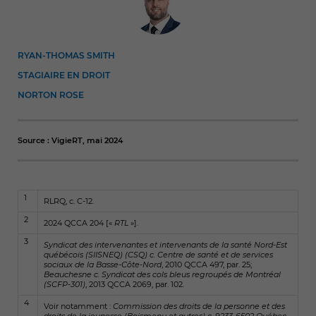
RYAN-THOMAS SMITH
STAGIAIRE EN DROIT
NORTON ROSE
Source : VigieRT, mai 2024
1
RLRQ, c. C-12.
2
2024 QCCA 204 [«
RTL
»].
3
Syndicat des intervenantes et intervenants de la santé Nord-Est
québécois (SIISNEQ) (CSQ) c. Centre de santé et de services
sociaux de la Basse-Côte-Nord
, 2010 QCCA 497, par. 25;
Beauchesne c. Syndicat des cols bleus regroupés de Montréal
(SCFP-301)
, 2013 QCCA 2069, par. 102.
4
Voir notamment :
Commission des droits de la personne et des