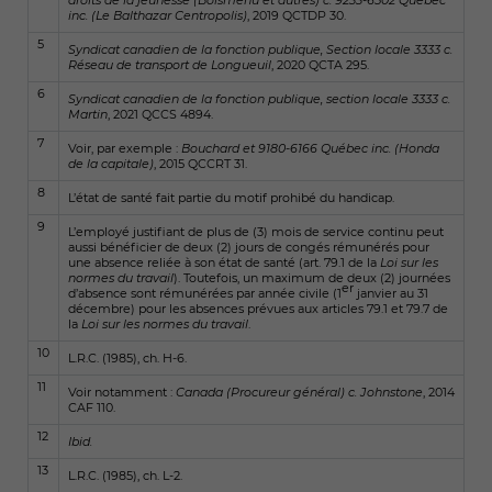
droits de la jeunesse (Boismenu et autres) c. 9233-6502 Québec
inc. (Le Balthazar Centropolis)
, 2019 QCTDP 30.
5
Syndicat canadien de la fonction publique, Section locale 3333 c.
Réseau de transport de Longueuil
, 2020 QCTA 295.
6
Syndicat canadien de la fonction publique, section locale 3333 c.
Martin
, 2021 QCCS 4894.
7
Voir, par exemple :
Bouchard et 9180-6166 Québec inc. (Honda
de la capitale)
, 2015 QCCRT 31.
8
L’état de santé fait partie du motif prohibé du handicap.
9
L’employé justifiant de plus de (3) mois de service continu peut
aussi bénéficier de deux (2) jours de congés rémunérés pour
une absence reliée à son état de santé (art. 79.1 de la
Loi sur les
normes du travail
). Toutefois, un maximum de deux (2) journées
er
d’absence sont rémunérées par année civile (1
janvier au 31
décembre) pour les absences prévues aux articles 79.1 et 79.7 de
la
Loi sur les normes du travail
.
10
L.R.C. (1985), ch. H-6.
11
Voir notamment :
Canada (Procureur général) c. Johnstone
, 2014
CAF 110.
12
Ibid.
13
L.R.C. (1985), ch. L-2.