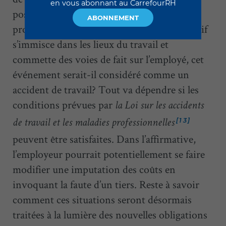
en vous abonnant au CarrefourRH
possibles réclamations en matière de lésion
ABONNEMENT
professionnelle. Advenant que l’auteur abusif
s’immisce dans les lieux du travail et
commette des voies de fait sur l’employé, cet
événement serait-il considéré comme un
accident de travail? Tout va dépendre si les
conditions prévues par
la Loi sur les accidents
[13]
de travail et les maladies professionnelles
peuvent être satisfaites. Dans l’affirmative,
l’employeur pourrait potentiellement se faire
modifier une imputation des coûts en
invoquant la faute d’un tiers. Reste à savoir
comment ces situations seront désormais
traitées à la lumière des nouvelles obligations