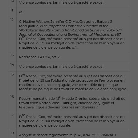
10
Violence conjugale, familiale ou à caractère sexuel
.
11
Id
.
12
C. Nadine Wathen, Jennifer C D MacGregor et Barbara J
MacQuarrie,
«
The Impact of Domestic Violence in the
Workplace: Results From a Pan-Canadian Survey
»
, (2015) 57:7
Journal of Occupational and Environmental Medicine
, p. e67;
re
D
Rachel Cox, mémoire présenté au sujet des dispositions du
Projet de loi 59 sur l’obligation de protection de l’employeur en
matière de violence conjugale, p. 1.
13
Référence, LATMP, art. 2.
14
Violence conjugale, familiale ou à caractère sexuel
.
15
re
D
Rachel Cox, mémoire présenté au sujet des dispositions du
Projet de loi 59 sur l’obligation de protection de l’employeur en
matière de violence conjugale; voir ce modèle de politique :
Modèle de politique de travail en matière de violence conjugale
.
16
e
Recommandation de M
Maude Grenier, spécialiste en droit du
travail chez Norton Rose Fulbright,
Violence conjugale et
télétravail : quels devoirs pour les employeurs ?
.
17
re
D
Rachel Cox, mémoire présenté au sujet des dispositions du
Projet de loi 59 sur l’obligation de protection de l’employeur en
matière de violence conjugale.
18
Analyse d’impact réglementaire, p. 41,
ANALYSE D’IMPACT