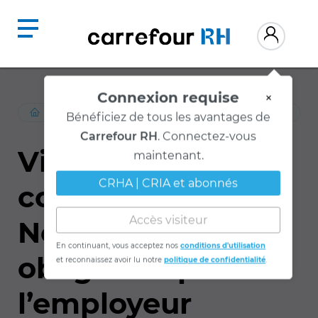
Connexion requise
×
Bénéficiez de tous les avantages de
RESSOURCES
/
RELATIONS-TRAVAIL
Carrefour RH
. Connectez-vous
maintenant.
Violence
CRHA | CRIA et abonnés
conjugale :
Accès visiteur
Nouvelle
En continuant, vous acceptez nos
conditions d'utilisation
et reconnaissez avoir lu notre
politique de confidentialité
.
obligation pour
l’employeur