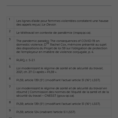
1
Les lignes d’aide pour femmes violentées constatent une hausse
des appels reçus |
Le Devoir
.
2
Le télétravail en contexte de pandémie (inspq.qc.ca)
.
3
The pandemic paradox: The consequences of COVID-19 on
re
domestic violence
; D
Rachel Cox, mémoire présenté au sujet
des dispositions du Projet de loi 59 sur l’obligation de protection
de l’employeur en matière de violence conjugale, p. 4.
4
RLRQ, c. S-2.1.
5
Loi modernisant le régime de santé et de sécurité du travail
,
2021, ch. 27. Ci-après « PL59 ».
6
PL59, article 139 (5°) (modifiant l’actuel article 51 (16°) LSST).
7
Loi modernisant le régime de santé et de sécurité du travail en
résumé
| Commission des normes de l’équité de la santé et de la
sécurité du travail – CNESST (gouv.qc.ca)
.
8
PL59, article 139 (5°) (modifiant l’actuel article 51 (16°) LSST).
9
PL59, article 124 (insérant l’article 5.1 LSST).