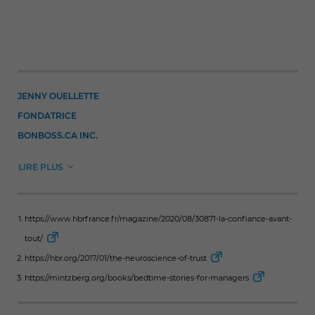
JENNY OUELLETTE
FONDATRICE
BONBOSS.CA INC.
LIRE PLUS
https://www.hbrfrance.fr/magazine/2020/08/30871-la-confiance-avant-
tout/
https://hbr.org/2017/01/the-neuroscience-of-trust
https://mintzberg.org/books/bedtime-stories-for-managers