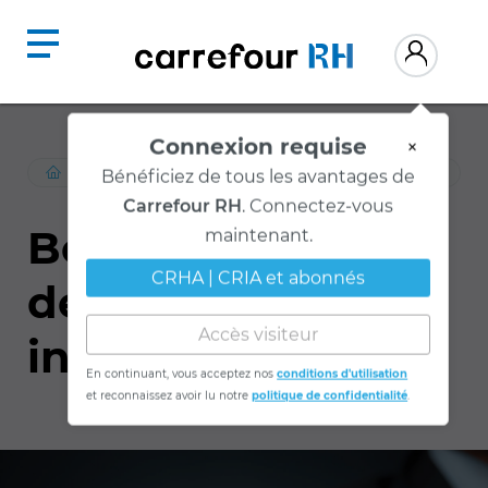
Connexion requise
×
RESSOURCES
/
DEVELOPPEMENT-ORGANISATIONNEL
Bénéficiez de tous les avantages de
Carrefour RH
. Connectez-vous
Bons employeurs :
maintenant.
CRHA | CRIA et abonnés
des pratiques
Accès visiteur
inspirantes
En continuant, vous acceptez nos
conditions d'utilisation
et reconnaissez avoir lu notre
politique de confidentialité
.