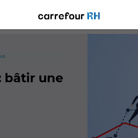
EVE
: bâtir une