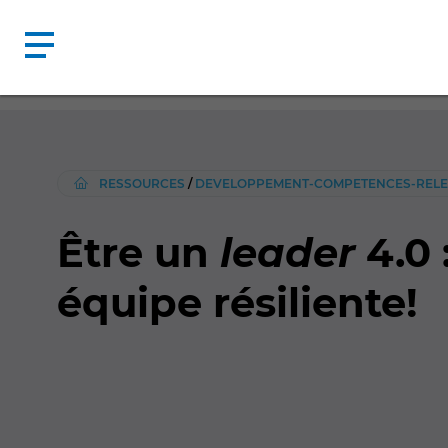
RESSOURCES
/
DEVELOPPEMENT-COMPETENCES-REL
Être un
leader
4.0 
équipe résiliente!