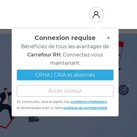
Connexion requise
×
Bénéficiez de tous les avantages de
Carrefour RH
. Connectez-vous
maintenant.
CRHA | CRIA et abonnés
Accès visiteur
En continuant, vous acceptez nos
conditions d'utilisation
et reconnaissez avoir lu notre
politique de confidentialité
.