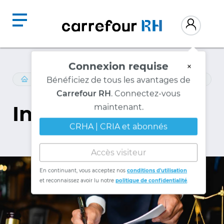
Connexion requise
×
Bénéficiez de tous les avantages de
LIVRES-ELECTRONIQUES
/
LES-NORMES-DU-TRAVAIL
Carrefour RH
. Connectez-vous
maintenant.
Introduction
CRHA | CRIA et abonnés
Accès visiteur
En continuant, vous acceptez nos
conditions d'utilisation
et reconnaissez avoir lu notre
politique de confidentialité
.