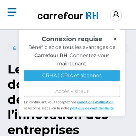
Connexion requise
×
Bénéficiez de tous les avantages de
RESSOURCES
/
REVUE-RH
/
VOLUME-25-NO-5
Carrefour RH
. Connectez-vous
maintenant.
Les diplômés de
CRHA | CRIA et abonnés
doctorat : pour le
Accès visiteur
développement et
En continuant, vous acceptez nos
conditions d'utilisation
et reconnaissez avoir lu notre
politique de confidentialité
.
l’innovation des
entreprises