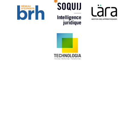
convaincre le comité, le candidat peut être
exclu du programme. Pour entreprendre un
tel parcours, impossible de ne pas être
passionné par son domaine d’études!
La créativité et l’innovation
Par ailleurs, les études doctorales exigent la
production de connaissances inédites. La
question de recherche d’une thèse de doctorat
ne peut avoir fait l’objet de travaux similaires.
Il en est de même pour les publications
révisées par les pairs que rédigent tous les
chercheurs. Puisque la science a
considérablement progressé dans les dernières