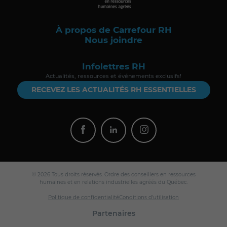
À propos de Carrefour RH
Nous joindre
Infolettres RH
Actualités, ressources et événements exclusifs!
RECEVEZ LES ACTUALITÉS RH ESSENTIELLES
© 2026 Tous droits réservés. Ordre des conseillers en ressources
humaines et en relations industrielles agréés du Québec.
Politique de confidentialité
Conditions d'utilisation
Partenaires