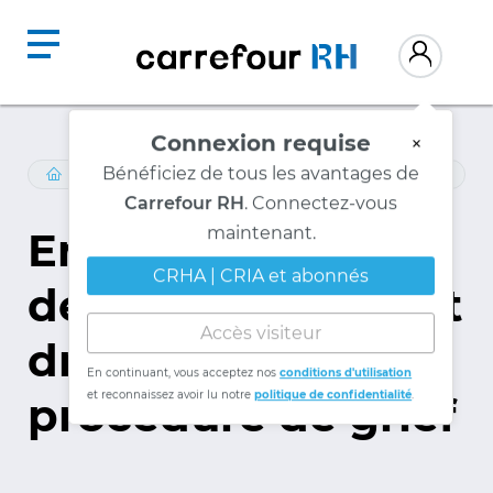
Connexion requise
×
Bénéficiez de tous les avantages de
LOIS-ET-REGLEMENTS
/
JURISPRUDENCE
Carrefour RH
. Connectez-vous
maintenant.
Entente de
CRHA | CRIA et abonnés
dernière chance et
Accès visiteur
droit à la
En continuant, vous acceptez nos
conditions d'utilisation
et reconnaissez avoir lu notre
politique de confidentialité
.
procédure de grief