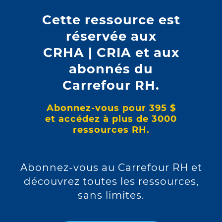
Type d'action
Cette ressource est
réservée aux
Grief contestant un congédiement. Accueilli
en partie; une suspension de 6 mois est
CRHA | CRIA et aux
substituée au congédiement.
abonnés du
Carrefour RH.
Décision de
Abonnez-vous pour 395 $
et accédez à plus de 3000
M
Jean-Yves Brière, arbitre
e
ressources RH.
Date
Abonnez-vous au Carrefour RH et
10 janvier 2025
découvrez toutes les ressources,
sans limites.
Le plaignant, qui occupait le poste d'opérateur