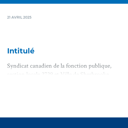
21 AVRIL 2025
Intitulé
Syndicat canadien de la fonction publique,
section locale 2729 et Ville de Sherbrooke
(Charles Cabana), 2025 QCTA 12 *
Juridiction
Tribunal d'arbitrage (T.A.)