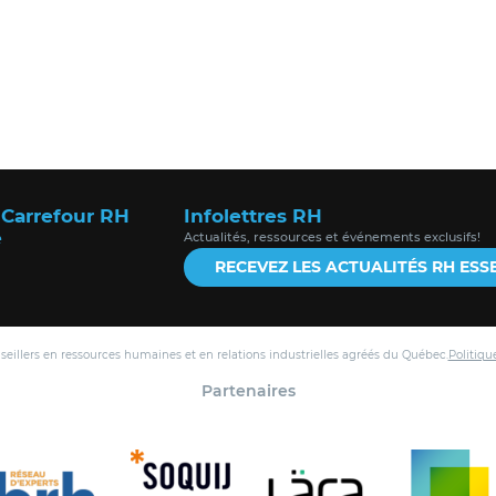
 Carrefour RH
Infolettres RH
e
Actualités, ressources et événements exclusifs!
RECEVEZ LES ACTUALITÉS RH ESS
nseillers en ressources humaines et en relations industrielles agréés du Québec.
Politiqu
Partenaires