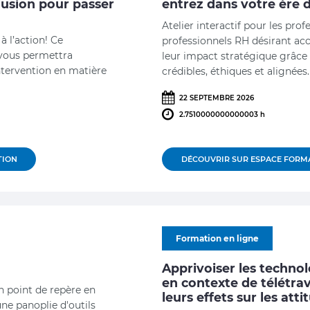
nclusion pour passer
entrez dans votre ère d
Atelier interactif pour les prof
à l’action! Ce
professionnels RH désirant accr
vous permettra
leur impact stratégique grâce 
ntervention en matière
crédibles, éthiques et alignées.
22 SEPTEMBRE 2026
2.7510000000000003 h
TION
DÉCOUVRIR SUR ESPACE FORM
Formation en ligne
Apprivoiser les technol
en contexte de télétrava
n point de repère en
leurs effets sur les atti
ne panoplie d'outils