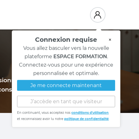
Connexion requise
×
n
Vous allez basculer vers la nouvelle
plateforme
ESPACE FORMATION
.
Connectez-vous pour une expérience
personnalisée et optimale.
onnel de l’Ordre des conseillers en
Je me connecte maintenant
 consacrées au perfectionnement en RH.
J’accède en tant que visiteur
En continuant, vous acceptez nos
conditions d'utilisation
et reconnaissez avoir lu notre
politique de confidentialité
.