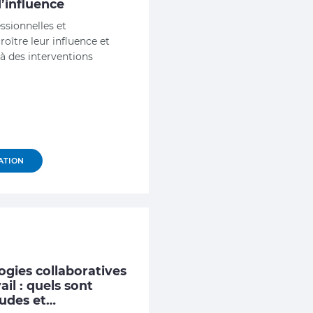
’influence
essionnelles et
oître leur influence et
à des interventions
ATION
ogies collaboratives
il : quels sont
tudes et