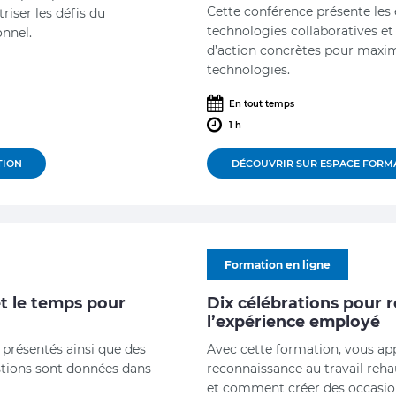
comportements des ind
Cette conférence présente les ef
riser les défis du
technologies collaboratives et
onnel.
d’action concrètes pour maxim
technologies.
En tout temps
1 h
TION
DÉCOUVRIR SUR ESPACE FORM
Formation en ligne
et le temps pour
Dix célébrations pour 
l’expérience employé
 présentés ainsi que des
Avec cette formation, vous ap
tions sont données dans
reconnaissance au travail reh
et comment créer des occasio