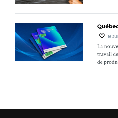
Québec 
16 JU
La nouvel
travail d
de produc