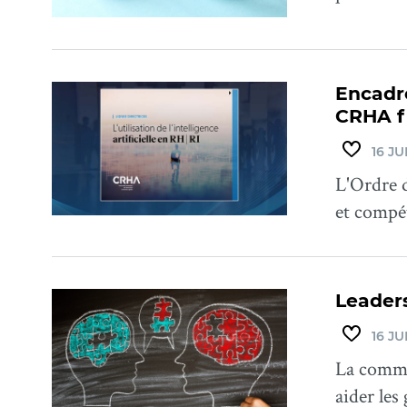
Encadre
CRHA f
16 JU
L'Ordre d
et compé
Leaders
16 JU
La commu
aider les