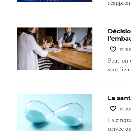
réapprend
Décisio
l’emba
17 JU
Peut-on é
sans lien
La sant
17 JU
La cinqua
privée ou