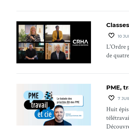
Classes
10 JU
L'Ordre p
de quatr
PME, tr
7 JUI
Huit épis
télétrava
Découvrez