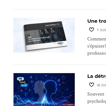
Une tr
7 JUI
Comment r
s’épuiser
professi
La détr
18 JU
Souvent i
psycholog