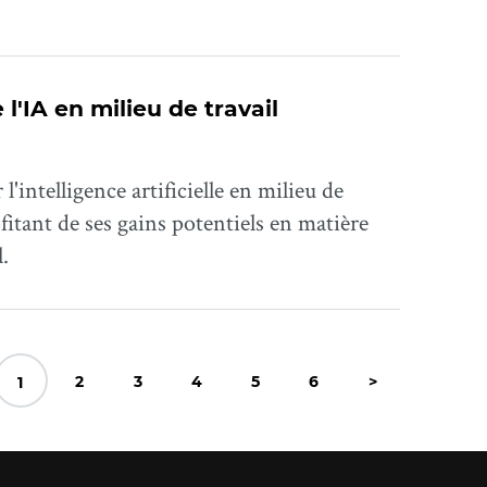
'IA en milieu de travail
'intelligence artificielle en milieu de
fitant de ses gains potentiels en matière
.
2
3
4
5
6
>
1